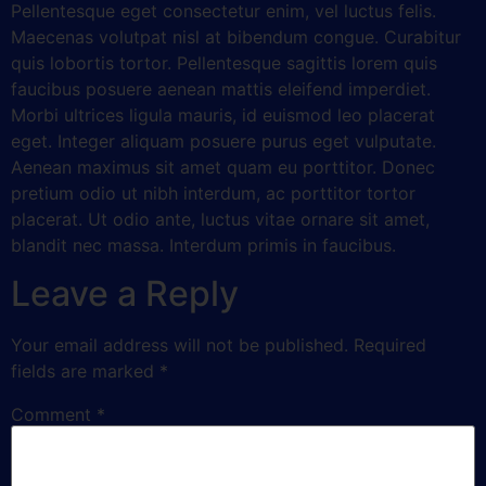
Pellentesque eget consectetur enim, vel luctus felis.
Maecenas volutpat nisl at bibendum congue. Curabitur
quis lobortis tortor. Pellentesque sagittis lorem quis
faucibus posuere aenean mattis eleifend imperdiet.
Morbi ultrices ligula mauris, id euismod leo placerat
eget. Integer aliquam posuere purus eget vulputate.
Aenean maximus sit amet quam eu porttitor. Donec
pretium odio ut nibh interdum, ac porttitor tortor
placerat. Ut odio ante, luctus vitae ornare sit amet,
blandit nec massa. Interdum primis in faucibus.
Leave a Reply
Your email address will not be published.
Required
fields are marked
*
Comment
*